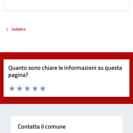
Indietro
Quanto sono chiare le informazioni su questa
pagina?
Valuta da 1 a 5 stelle la pagina
Valuta 1 stelle su 5
Valuta 2 stelle su 5
Valuta 3 stelle su 5
Valuta 4 stelle su 5
Valuta 5 stelle su 5
Contatta il comune