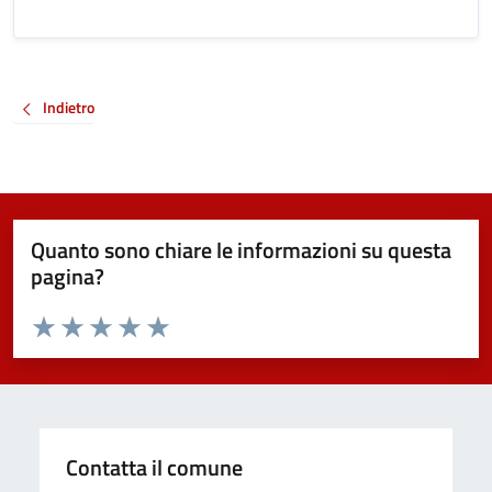
Indietro
Quanto sono chiare le informazioni su questa
pagina?
Valuta da 1 a 5 stelle la pagina
Valuta 1 stelle su 5
Valuta 2 stelle su 5
Valuta 3 stelle su 5
Valuta 4 stelle su 5
Valuta 5 stelle su 5
Contatta il comune