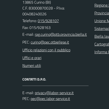
13865 Curino (BI)
Regione
C.F. 83000870028 - P.Iva:
Provincia
00408240026
Telefono:
015/928107
Unione M
Fax: 015/928163
Sistema
E-mail:
Biella la
PEC:
Cartograf
Ufficio relazioni con il pubblico
Informa 
Uffici e orari
Numeri utili
CONTATTI D.P.O.
E-mail:
PEC: