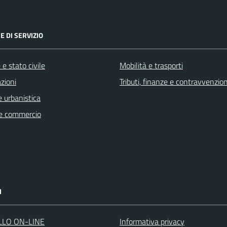
E DI SERVIZIO
e stato civile
Mobilità e trasporti
zioni
Tributi, finanze e contravvenzion
 urbanistica
e commercio
I
LLO ON-LINE
Informativa privacy