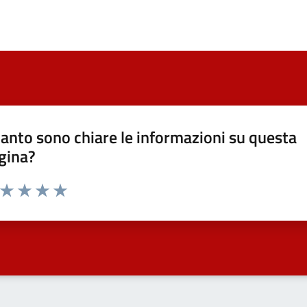
anto sono chiare le informazioni su questa
gina?
a da 1 a 5 stelle la pagina
ta 1 stelle su 5
Valuta 2 stelle su 5
Valuta 3 stelle su 5
Valuta 4 stelle su 5
Valuta 5 stelle su 5