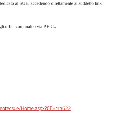
e dedicato al SUE, accedendo direttamente al suddetto link
li uffici comunali o via P.E.C..
i/geotecsue/Home.aspx?CE=crn622