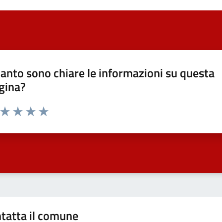
anto sono chiare le informazioni su questa
gina?
a da 1 a 5 stelle la pagina
ta 1 stelle su 5
Valuta 2 stelle su 5
Valuta 3 stelle su 5
Valuta 4 stelle su 5
Valuta 5 stelle su 5
tatta il comune