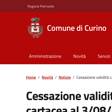
Regione Piemonte
Comune di Curino
Amministrazione
Novità
Servizi
Home
/
Novità
/
Notizie
/
Cessazione validità c
Cessazione validit
cartacea al 3/08