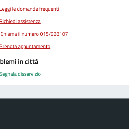
Leggi le domande frequenti
Richiedi assistenza
Chiama il numero 015/928107
Prenota appuntamento
blemi in città
Segnala disservizio