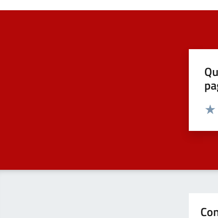
Qu
pa
Valut
Valu
Con