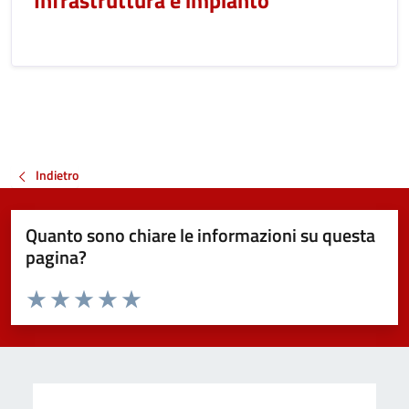
Infrastruttura e impianto
Indietro
Quanto sono chiare le informazioni su questa
pagina?
Valuta da 1 a 5 stelle la pagina
Valuta 1 stelle su 5
Valuta 2 stelle su 5
Valuta 3 stelle su 5
Valuta 4 stelle su 5
Valuta 5 stelle su 5