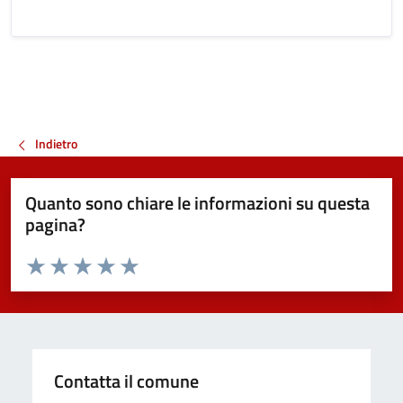
Indietro
Quanto sono chiare le informazioni su questa
pagina?
Valuta da 1 a 5 stelle la pagina
Valuta 1 stelle su 5
Valuta 2 stelle su 5
Valuta 3 stelle su 5
Valuta 4 stelle su 5
Valuta 5 stelle su 5
Contatta il comune