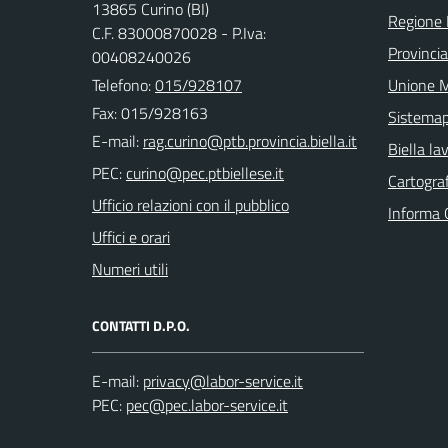
13865 Curino (BI)
Regione
C.F. 83000870028 - P.Iva:
Provincia
00408240026
Telefono:
015/928107
Unione M
Fax: 015/928163
Sistema
E-mail:
Biella la
PEC:
Cartograf
Ufficio relazioni con il pubblico
Informa 
Uffici e orari
Numeri utili
CONTATTI D.P.O.
E-mail:
PEC: