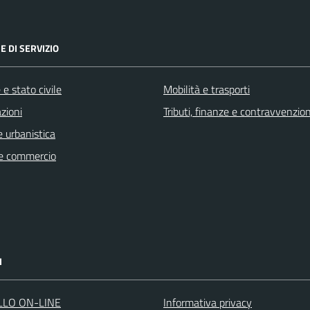
E DI SERVIZIO
e stato civile
Mobilità e trasporti
zioni
Tributi, finanze e contravvenzion
 urbanistica
e commercio
I
LLO ON-LINE
Informativa privacy