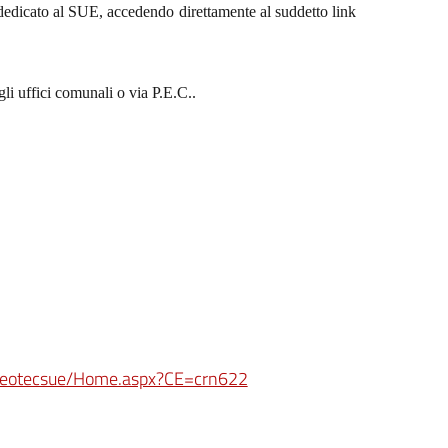
e dedicato al SUE, accedendo direttamente al suddetto link
li uffici comunali o via P.E.C..
i/geotecsue/Home.aspx?CE=crn622