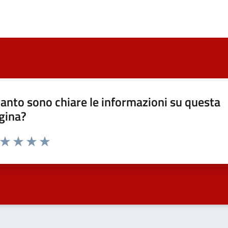
anto sono chiare le informazioni su questa
gina?
a da 1 a 5 stelle la pagina
ta 1 stelle su 5
Valuta 2 stelle su 5
Valuta 3 stelle su 5
Valuta 4 stelle su 5
Valuta 5 stelle su 5