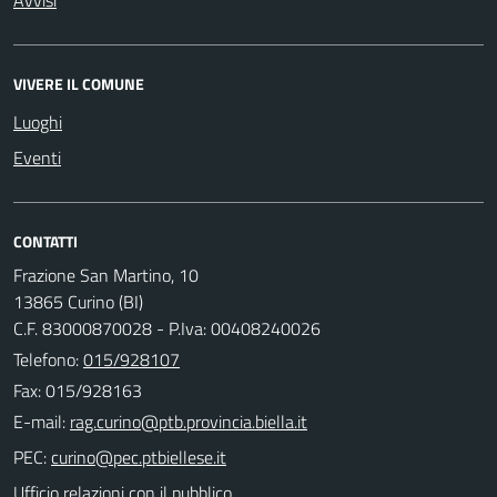
VIVERE IL COMUNE
Luoghi
Eventi
CONTATTI
Frazione San Martino, 10
13865 Curino (BI)
C.F. 83000870028 - P.Iva: 00408240026
Telefono:
015/928107
Fax: 015/928163
E-mail:
PEC:
Ufficio relazioni con il pubblico