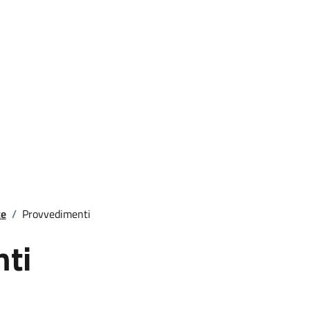
Vivere
Trasparenza
Curino
Elezioni
amministrativa
te
/
Provvedimenti
ti