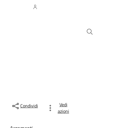
Accedi all'area personale
Seguici su
Cerca
Tutti gli
Urbanizzazione
argomenti...
Vedi
Condividi
azioni