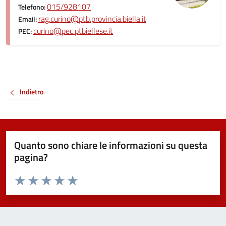
015/928107
Telefono:
rag.curino@ptb.provincia.biella.it
Email:
curino@pec.ptbiellese.it
PEC:
Indietro
Quanto sono chiare le informazioni su questa
pagina?
Valuta da 1 a 5 stelle la pagina
Valuta 1 stelle su 5
Valuta 2 stelle su 5
Valuta 3 stelle su 5
Valuta 4 stelle su 5
Valuta 5 stelle su 5